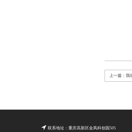
上一篇：我
联系地址：重庆高新区金凤科创园505