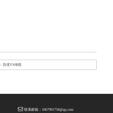
：百优VS传统
联系邮箱：1067991758@qq.com