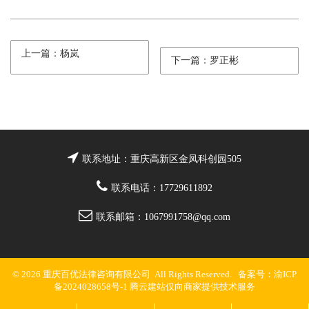
上一篇：杨岚
下一篇：罗正彬
联系地址：重庆高新区金凤科创园505
联系电话：17729611892
联系邮箱：1067991758@qq.com
© 2026 重庆百优法律咨询有限公司 All Rights Reserved. 备案号：
渝ICP
备2024028658号-1
腾云建站仅向商家提供技术服务