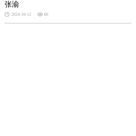
张渝
2024-10-12
60